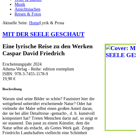
Musik
Ansichtssachen
Reisen & Fotos
Aktuelle Seite:
Home
Lyrik & Prosa
MIT DER SEELE GESCHAUT
Eine lyrische Reise zu den Werken
Caspar David Friedrich
Erscheinungsjahr 2024
Athena-Verlag - Reihe: edition exemplum
ISBN: 978-3-7455-1178-9
19,90 €
Beschreibung
Warum sind seine Bilder so schön? Fasziniert hier die
weitgehend unberührt erscheinende Natur? Oder hat
vielmehr der Maler selbst einen großen Anteil daran,
der sie bei aller Detailtreue ›gemacht‹, d. h. kunstvoll
komponiert hat? Treten Menschen darin auf, so zeigt er
sie staunend. Das passt zu einem Künstler, dem die
Natur selbst als erdacht, als Gottes Werk galt. Zeigen
Friedrichs Landschaften vielleicht eine Schönheit