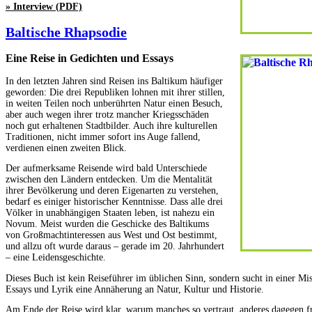
» Interview (PDF)
Baltische Rhapsodie
Eine Reise in Gedichten und Essays
In den letzten Jahren sind Reisen ins Baltikum häufiger
geworden: Die drei Republiken lohnen mit ihrer stillen,
in weiten Teilen noch unberührten Natur einen Besuch,
aber auch wegen ihrer trotz mancher Kriegsschäden
noch gut erhaltenen Stadtbilder. Auch ihre kulturellen
Traditionen, nicht immer sofort ins Auge fallend,
verdienen einen zweiten Blick.
Der aufmerksame Reisende wird bald Unterschiede
zwischen den Ländern entdecken. Um die Mentalität
ihrer Bevölkerung und deren Eigenarten zu verstehen,
bedarf es einiger historischer Kenntnisse. Dass alle drei
Völker in unabhängigen Staaten leben, ist nahezu ein
Novum. Meist wurden die Geschicke des Baltikums
von Großmachtinteressen aus West und Ost bestimmt,
und allzu oft wurde daraus – gerade im 20. Jahrhundert
– eine Leidensgeschichte.
Dieses Buch ist kein Reiseführer im üblichen Sinn, sondern sucht in einer Mi
Essays und Lyrik eine Annäherung an Natur, Kultur und Historie.
Am Ende der Reise wird klar, warum manches so vertraut, anderes dagegen f