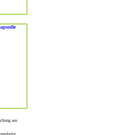
schung aus
remdartig