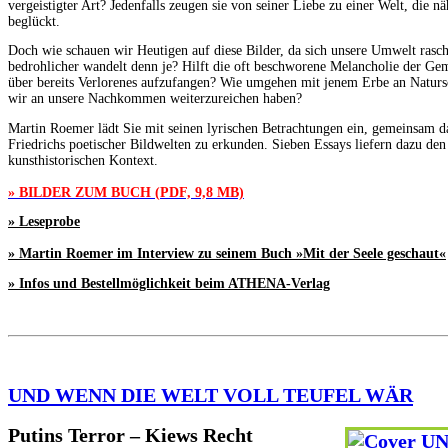
vergeistigter Art? Jedenfalls zeugen sie von seiner Liebe zu einer Welt, die n
beglückt.
Doch wie schauen wir Heutigen auf diese Bilder, da sich unsere Umwelt rasc
bedrohlicher wandelt denn je? Hilft die oft beschworene Melancholie der Ge
über bereits Verlorenes aufzufangen? Wie umgehen mit jenem Erbe an Naturs
wir an unsere Nachkommen weiterzureichen haben?
Martin Roemer lädt Sie mit seinen lyrischen Betrachtungen ein, gemeinsam 
Friedrichs poetischer Bildwelten zu erkunden. Sieben Essays liefern dazu den
kunsthistorischen Kontext.
» BILDER ZUM BUCH (PDF, 9,8 MB)
» Leseprobe
» Martin Roemer im Interview zu seinem Buch »Mit der Seele geschaut«
» Infos und Bestellmöglichkeit beim ATHENA-Verlag
UND WENN DIE WELT VOLL TEUFEL WÄR
Putins Terror – Kiews Recht