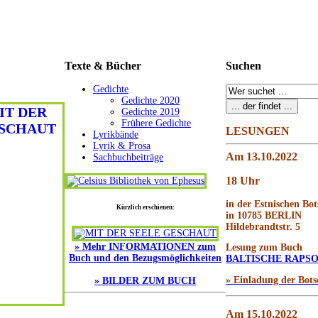
Texte
& Bücher
Suchen
Gedichte
Gedichte 2020
Gedichte 2019
Frühere Gedichte
LESUNGEN
Lyrikbände
Lyrik & Prosa
Am 13.10.2022
Sachbuchbeiträge
18 Uhr
in der Estnischen Bot
Kürzlich erschienen:
in 10785 BERLIN
Hildebrandtstr. 5
» Mehr INFORMATIONEN zum
Lesung zum Buch
Buch und den Bezugsmöglichkeiten
BALTISCHE RAPSO
» Einladung der Bots
» BILDER ZUM BUCH
Am 15.10.2022