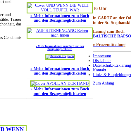
ährt und
16 Uhr
her und
» Mehr Informationen zum Buch
in GARTZ an der Od
mälde, Trauer
und den Bezugsmöglichkeiten
in der St. Stephanski
chönheit, das
Lesung zum Buch
BALTISCHE RAPSO
das Geheimnis
» Pressemitteilung
» Mehr Informationen zum Buch und den
Bezugsmöglichkeiten
Impressum
Disclaimer
Datenschutz-Erklärun
» Mehr Informationen zum Buch
Kontakt
und den Bezugsmöglichkeiten
Links & Empfehlunge
Zum Anfang
» Mehr Informationen zum Buch
und den Bezugsmöglichkeiten