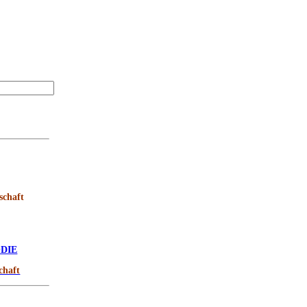
schaft
DIE
chaft