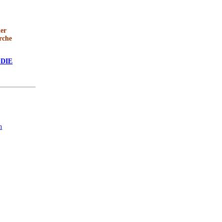
er
rche
DIE
g
n